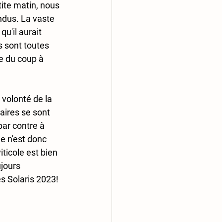
tite matin, nous 
ndus. La vaste 
u'il aurait 
s sont toutes 
 du coup à 
volonté de la 
ires se sont 
par contre à 
e n'est donc 
iticole est bien 
jours 
 Solaris 2023! 