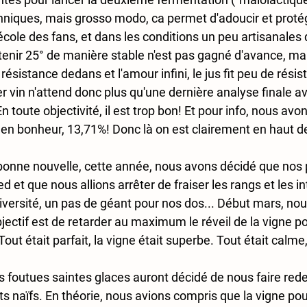
hniques, mais grosso modo, ca permet d'adoucir et protége
l'école des fans, et dans les conditions un peu artisanales
enir 25° de manière stable n'est pas gagné d'avance, mai
résistance dedans et l'amour infini, le jus fit peu de résis
 vin n'attend donc plus qu'une dernière analyse finale av
En toute objectivité, il est trop bon! Et pour info, nous avon
r en bonheur, 13,71%! Donc là on est clairement en haut d
t bonne nouvelle, cette année, nous avons décidé que nos 
d et que nous allions arrêter de fraiser les rangs et les i
diversité, un pas de géant pour nos dos... Début mars, no
objectif est de retarder au maximum le réveil de la vigne po
Tout était parfait, la vigne était superbe. Tout était calm
 les foutues saintes glaces auront décidé de nous faire re
 naïfs. En théorie, nous avions compris que la vigne pouv