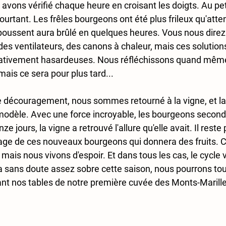
s avons vérifié chaque heure en croisant les doigts. Au pe
pourtant. Les frêles bourgeons ont été plus frileux qu'atte
oussent aura brûlé en quelques heures. Vous nous direz q
es ventilateurs, des canons à chaleur, mais ces solution
elativement hasardeuses. Nous réfléchissons quand même
 mais ce sera pour plus tard...
 découragement, nous sommes retourné à la vigne, et la 
modèle. Avec une force incroyable, les bourgeons seconda
e jours, la vigne a retrouvé l'allure qu'elle avait. Il reste 
age de ces nouveaux bourgeons qui donnera des fruits. C
 mais nous vivons d'espoir. Et dans tous les cas, le cycle v
sera sans doute assez sobre cette saison, nous pourrons tou
t nos tables de notre première cuvée des Monts-Marilles