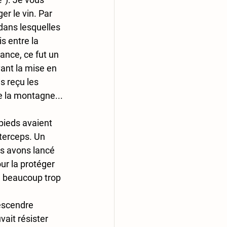
r le vin. Par 
 dans lesquelles 
s entre la 
tance, ce fut un 
ant la mise en 
s reçu les 
e la montagne...
pieds avaient 
nterceps. Un 
us avons lancé 
ur la protéger 
e, beaucoup trop 
descendre 
ait résister 